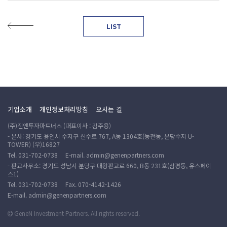
LIST
기업소개
개인정보처리방침
오시는 길
(주)진앤투자파트너스 (대표이사 : 김주용)
- 본사: 경기도 용인시 수지구 신수로 767, A동 1304호(동천동, 분당수지 U-
TOWER) (우)16827
Tel.
031-702-0738
E-mail.
admin@genenpartners.com
- 판교사무소: 경기도 성남시 분당구 대왕판교로 660, B동 231호(삼평동, 유스페이
스1)
Tel.
031-702-0738
Fax.
070-4142-1426
E-mail.
admin@genenpartners.com
GeneN Investment Partners. All rights reserved.