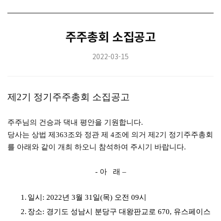
주주총회 소집공고
2022-03-15
제
2
기 정기주주총회 소집공고
주주님의 건승과 댁내 평안을 기원합니다
.
당사는 상법 제
363
조와 정관 제
4
조에 의거 제
2
기 정기주주총회
를 아래와 같이 개최 하오니 참석하여 주시기 바랍니다
.
-
아
래
–
1.
일시
: 2022
년
3
월
31
일
(
목
)
오전
09
시
2.
장소
:
경기도 성남시 분당구 대왕판교로
670,
유스페이스