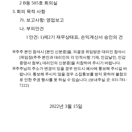
2 B
동
505
호 회의실
3.
회의 목적 사항
가.
보고사항
:
영업보고
나.
부의안건
l
안건
: 1)
제
2
기 재무상태표
,
손익계산서 승인의 건
※
주주 본인 참석시
[
본인 신분증
]
을
,
의결권 위임받은 대리인 참석시
[
위임장
(
주주 본인과 대리인의 각 인적사항 기재
,
인감날인
,
인감
증명서 첨부
),
대리인의 신분증
]
을 지참하여 주시기 바랍니다
.
※
주주님의 주소가 변경이 있을 경우 반드시 폐사에 통보해 주시길 바
랍니다
.
통보해 주시지 않을 경우 소집통보를 받지 못하여 불참으
로 인한 주권 행사를 못 하실 수 있습니다
. (
보내주실 곳
: 031-781-
7222)
2022
년
3
월
15
일